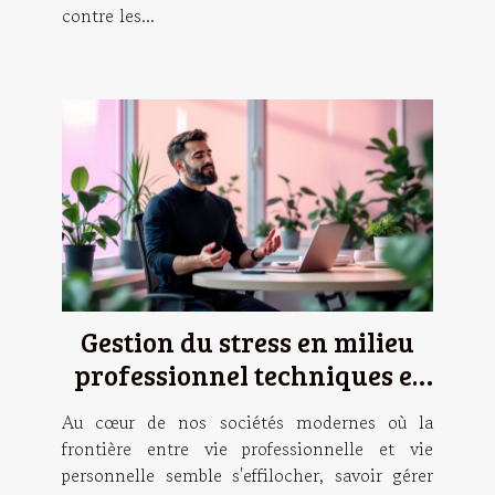
contre les...
Gestion du stress en milieu
professionnel techniques et
astuces pour un équilibre
Au cœur de nos sociétés modernes où la
travail-vie personnelle
frontière entre vie professionnelle et vie
personnelle semble s'effilocher, savoir gérer